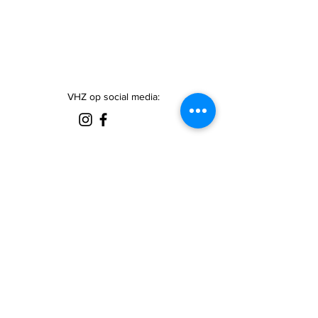
VHZ op social media:
Sponsor VHZ gratis via SponsorKliks:
© 2025 VHZ